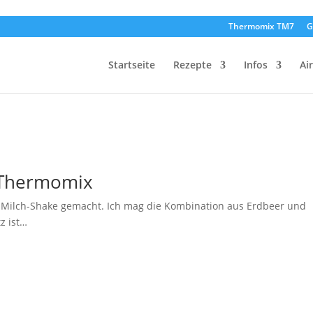
Thermomix TM7
G
Startseite
Rezepte
Infos
Ai
 Thermomix
n Milch-Shake gemacht. Ich mag die Kombination aus Erdbeer und
z ist…