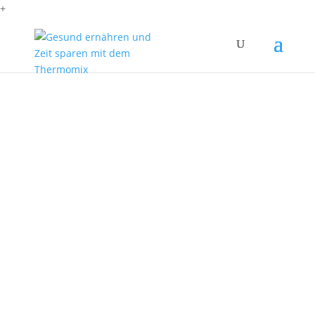
+
Der Orange Sunset ist eigentlich ganz spontan
entstanden. Ich hatte noch recht viele Orangen
zu Hause und machte mich daran sie mit der
Saftpresse für den Thermomix zu pressen.
Dabei entstand in meinem Kopf…