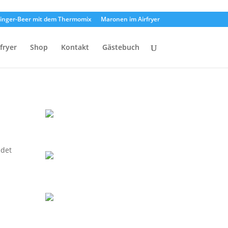
inger-Beer mit dem Thermomix
Maronen im Airfryer
rfryer
Shop
Kontakt
Gästebuch
ndet