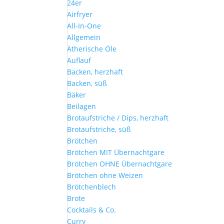
24er
Airfryer
All-In-One
Allgemein
Ätherische Öle
Auflauf
Backen, herzhaft
Backen, süß
Bäker
Beilagen
Brotaufstriche / Dips, herzhaft
Brotaufstriche, süß
Brötchen
Brötchen MIT Übernachtgare
Brötchen OHNE Übernachtgare
Brötchen ohne Weizen
Brötchenblech
Brote
Cocktails & Co.
Curry