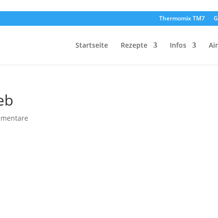
Thermomix TM7
G
Startseite
Rezepte
Infos
Ai
eb
mmentare