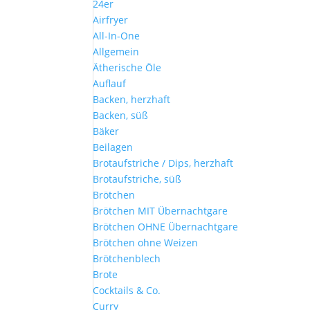
24er
Airfryer
All-In-One
Allgemein
Ätherische Öle
Auflauf
Backen, herzhaft
Backen, süß
Bäker
Beilagen
Brotaufstriche / Dips, herzhaft
Brotaufstriche, süß
Brötchen
Brötchen MIT Übernachtgare
Brötchen OHNE Übernachtgare
Brötchen ohne Weizen
Brötchenblech
Brote
Cocktails & Co.
Curry