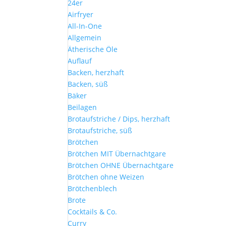
24er
Airfryer
All-In-One
Allgemein
Ätherische Öle
Auflauf
Backen, herzhaft
Backen, süß
Bäker
Beilagen
Brotaufstriche / Dips, herzhaft
Brotaufstriche, süß
Brötchen
Brötchen MIT Übernachtgare
Brötchen OHNE Übernachtgare
Brötchen ohne Weizen
Brötchenblech
Brote
Cocktails & Co.
Curry