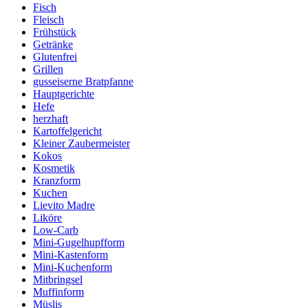
Fisch
Fleisch
Frühstück
Getränke
Glutenfrei
Grillen
gusseiserne Bratpfanne
Hauptgerichte
Hefe
herzhaft
Kartoffelgericht
Kleiner Zaubermeister
Kokos
Kosmetik
Kranzform
Kuchen
Lievito Madre
Liköre
Low-Carb
Mini-Gugelhupfform
Mini-Kastenform
Mini-Kuchenform
Mitbringsel
Muffinform
Müslis