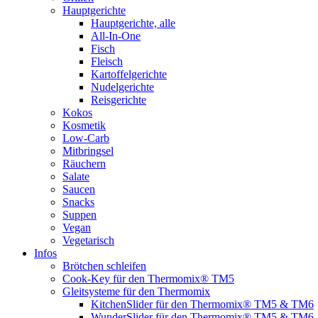
Hauptgerichte
Hauptgerichte, alle
All-In-One
Fisch
Fleisch
Kartoffelgerichte
Nudelgerichte
Reisgerichte
Kokos
Kosmetik
Low-Carb
Mitbringsel
Räuchern
Salate
Saucen
Snacks
Suppen
Vegan
Vegetarisch
Infos
Brötchen schleifen
Cook-Key für den Thermomix® TM5
Gleitsysteme für den Thermomix
KitchenSlider für den Thermomix® TM5 & TM6
WunderSlider für den Thermomix® TM5 & TM6