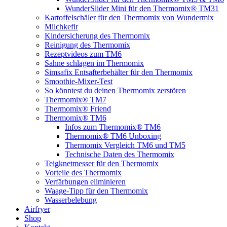
WunderSlider Mini für den Thermomix® TM31
Kartoffelschäler für den Thermomix von Wundermix
Milchkefir
Kindersicherung des Thermomix
Reinigung des Thermomix
Rezeptvideos zum TM6
Sahne schlagen im Thermomix
Simsafix Entsafterbehälter für den Thermomix
Smoothie-Mixer-Test
So könntest du deinen Thermomix zerstören
Thermomix® TM7
Thermomix® Friend
Thermomix® TM6
Infos zum Thermomix® TM6
Thermomix® TM6 Unboxing
Thermomix Vergleich TM6 und TM5
Technische Daten des Thermomix
Teigknetmesser für den Thermomix
Vorteile des Thermomix
Verfärbungen eliminieren
Waage-Tipp für den Thermomix
Wasserbelebung
Airfryer
Shop