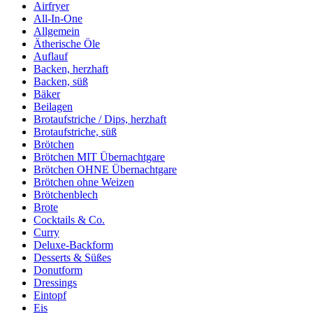
Airfryer
All-In-One
Allgemein
Ätherische Öle
Auflauf
Backen, herzhaft
Backen, süß
Bäker
Beilagen
Brotaufstriche / Dips, herzhaft
Brotaufstriche, süß
Brötchen
Brötchen MIT Übernachtgare
Brötchen OHNE Übernachtgare
Brötchen ohne Weizen
Brötchenblech
Brote
Cocktails & Co.
Curry
Deluxe-Backform
Desserts & Süßes
Donutform
Dressings
Eintopf
Eis