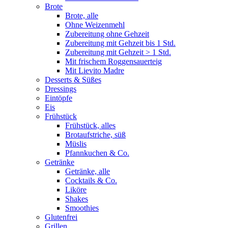
Brote
Brote, alle
Ohne Weizenmehl
Zubereitung ohne Gehzeit
Zubereitung mit Gehzeit bis 1 Std.
Zubereitung mit Gehzeit > 1 Std.
Mit frischem Roggensauerteig
Mit Lievito Madre
Desserts & Süßes
Dressings
Eintöpfe
Eis
Frühstück
Frühstück, alles
Brotaufstriche, süß
Müslis
Pfannkuchen & Co.
Getränke
Getränke, alle
Cocktails & Co.
Liköre
Shakes
Smoothies
Glutenfrei
Grillen