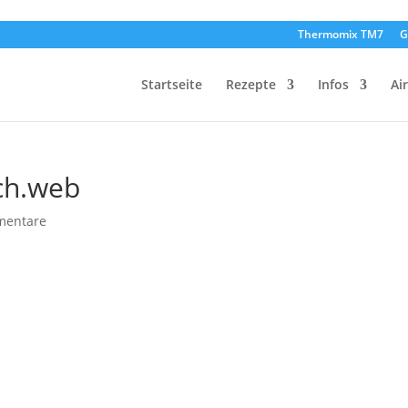
Thermomix TM7
G
Startseite
Rezepte
Infos
Ai
ch.web
mentare