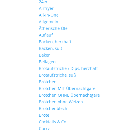
24er
Airfryer
All-In-One
Allgemein
Ätherische Öle
Auflauf
Backen, herzhaft
Backen, süß
Bäker
Beilagen
Brotaufstriche / Dips, herzhaft
Brotaufstriche, süß
Brötchen
Brötchen MIT Übernachtgare
Brötchen OHNE Übernachtgare
Brötchen ohne Weizen
Brötchenblech
Brote
Cocktails & Co.
Curry