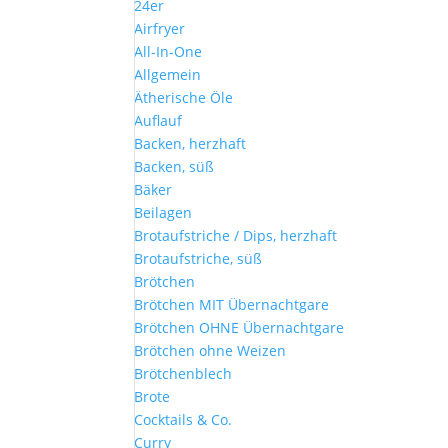
24er
Airfryer
All-In-One
Allgemein
Ätherische Öle
Auflauf
Backen, herzhaft
Backen, süß
Bäker
Beilagen
Brotaufstriche / Dips, herzhaft
Brotaufstriche, süß
Brötchen
Brötchen MIT Übernachtgare
Brötchen OHNE Übernachtgare
Brötchen ohne Weizen
Brötchenblech
Brote
Cocktails & Co.
Curry