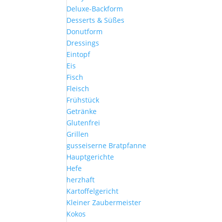
Deluxe-Backform
Desserts & Süßes
Donutform
Dressings
Eintopf
Eis
Fisch
Fleisch
Frühstück
Getränke
Glutenfrei
Grillen
gusseiserne Bratpfanne
Hauptgerichte
Hefe
herzhaft
Kartoffelgericht
Kleiner Zaubermeister
Kokos