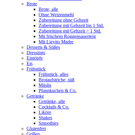
Brote
Brote, alle
Ohne Weizenmehl
Zubereitung ohne Gehzeit
Zubereitung mit Gehzeit bis 1 Std.
Zubereitung mit Gehzeit > 1 Std.
Mit frischem Roggensauerteig
Mit Lievito Madre
Desserts & Süßes
Dressings
Eintöpfe
Eis
Frühstück
Frühstück, alles
Brotaufstriche, süß
Müslis
Pfannkuchen & Co.
Getränke
Getränke, alle
Cocktails & Co.
Liköre
Shakes
Smoothies
Glutenfrei
Grillen