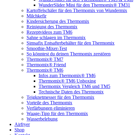
WunderSlider Mini für den Thermomix® TM31
Kartoffelschäler für den Thermomix von Wundermix
Milchkefir
Kindersicherung des Thermomix
Reinigung des Thermomix
Rezeptvideos zum TM6
Sahne schlagen im Thermomix
Simsafix Entsafterbehälter für den Thermomix
Smoothie-Mixer-Test
So könntest du deinen Thermomix zerstören
Thermomix® TM7
Thermomix® Friend
Thermomix® TM6
Infos zum Thermomix® TM6
Thermomix® TM6 Unboxing
Thermomix Vergleich TM6 und TM5
Technische Daten des Thermomix
Teigknetmesser für den Thermomix
Vorteile des Thermomix
Verfärbungen eliminieren
Waage-Tipp für den Thermomix
Wasserbelebung
Airfryer
Shop