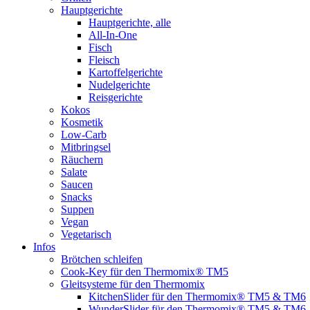
Hauptgerichte
Hauptgerichte, alle
All-In-One
Fisch
Fleisch
Kartoffelgerichte
Nudelgerichte
Reisgerichte
Kokos
Kosmetik
Low-Carb
Mitbringsel
Räuchern
Salate
Saucen
Snacks
Suppen
Vegan
Vegetarisch
Infos
Brötchen schleifen
Cook-Key für den Thermomix® TM5
Gleitsysteme für den Thermomix
KitchenSlider für den Thermomix® TM5 & TM6
WunderSlider für den Thermomix® TM5 & TM6