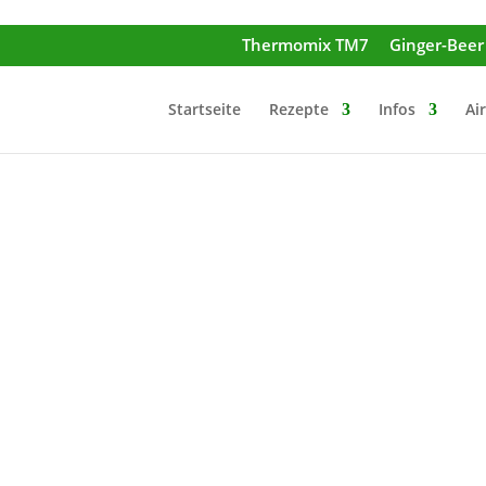
Thermomix TM7
Ginger-Bee
Startseite
Rezepte
Infos
Ai
uinoa-Salat entwickelt. Er sättigt durch das gekochte Quinoa und
fgrund der Roten Beete mega-gesund.