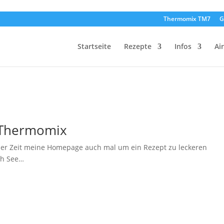
Thermomix TM7
G
Startseite
Rezepte
Infos
Ai
m Thermomix
n der Zeit meine Homepage auch mal um ein Rezept zu leckeren
ich See…