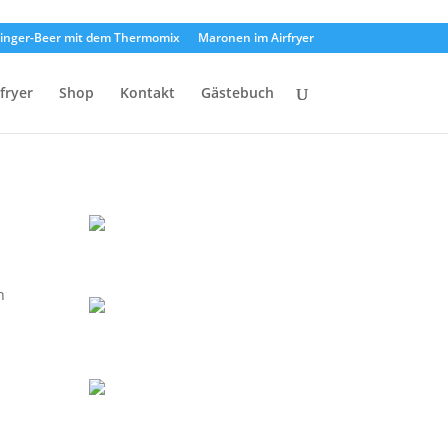
inger-Beer mit dem Thermomix
Maronen im Airfryer
rfryer
Shop
Kontakt
Gästebuch
n