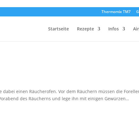
Thermomix TM7
G
Startseite
Rezepte
Infos
Ai
utze dabei einen Räucherofen. Vor dem Räuchern müssen die Forelle
m Vorabend des Räucherns und lege ihn mit einigen Gewürzen…