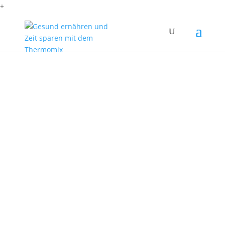
+
Heute gibt es ein neues Rezept für ein
Mischbrot – dieses Mal mein Mischbrot Dénia.
Das heißt so, weil es bei meinen Eltern
entstanden ist und die wohnen in der Nähe…