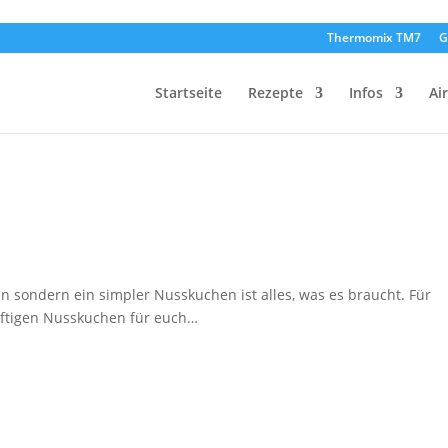
Thermomix TM7
G
Startseite
Rezepte
Infos
Ai
 sondern ein simpler Nusskuchen ist alles, was es braucht. Für
aftigen Nusskuchen für euch…