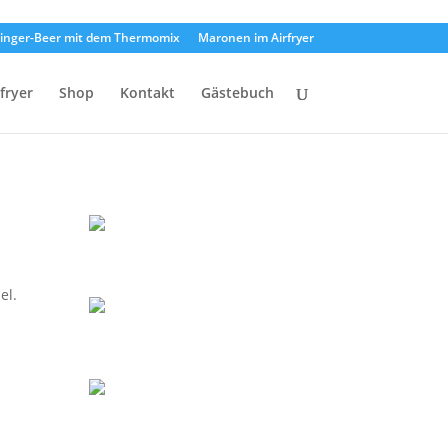
inger-Beer mit dem Thermomix
Maronen im Airfryer
rfryer
Shop
Kontakt
Gästebuch
el.