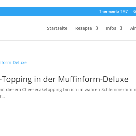
Thermomix TM7
G
Startseite
Rezepte
Infos
Ai
-Topping in der Muffinform-Deluxe
r mit diesem Cheesecaketopping bin ich im wahren Schlemmerhimm
ht…