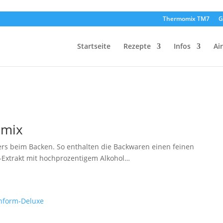
Thermomix TM7
G
Startseite
Rezepte
Infos
Ai
omix
ders beim Backen. So enthalten die Backwaren einen feinen
-Extrakt mit hochprozentigem Alkohol…