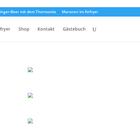
inger-Beer mit dem Thermomix
Maronen im Airfryer
rfryer
Shop
Kontakt
Gästebuch