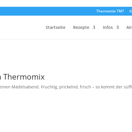
Thermomix TM7
G
Startseite
Rezepte
Infos
Ai
em Thermomix
r einen Mädelsabend. Fruchtig, prickelnd, frisch – so kommt der süff