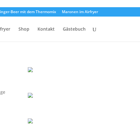
inger-Beer mit dem Thermomix
Maronen im Airfryer
rfryer
Shop
Kontakt
Gästebuch
ige