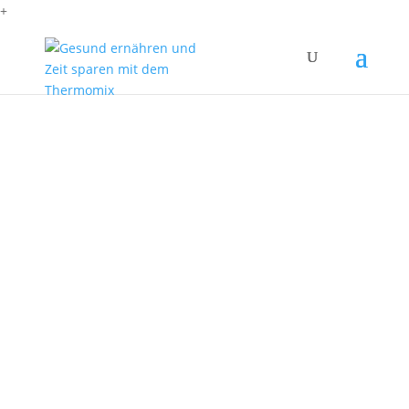
+
Windbeutel erinnern mich an meine Kindheit
und Bofrost. Sie sind aber so einfach selbst zu
machen – mit Eierlikör-Sahne-Füllung ein
Träumchen.