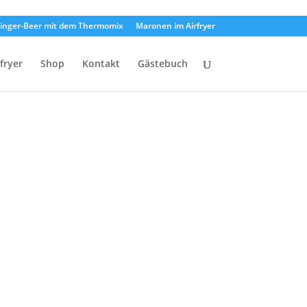
inger-Beer mit dem Thermomix
Maronen im Airfryer
rfryer
Shop
Kontakt
Gästebuch