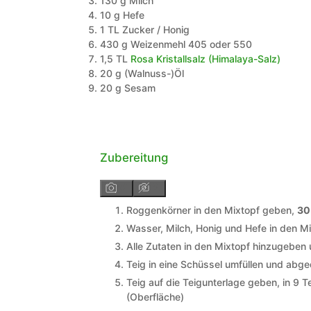
130
g
Milch
10
g
Hefe
1
TL
Zucker / Honig
430
g
Weizenmehl 405 oder 550
1,5
TL
Rosa Kristallsalz (Himalaya-Salz)
20
g
(Walnuss-)Öl
20
g
Sesam
Zubereitung
Roggenkörner in den Mixtopf geben,
30
Wasser, Milch, Honig und Hefe in den 
Alle Zutaten in den Mixtopf hinzugeben
Teig in eine Schüssel umfüllen und abg
Teig auf die Teigunterlage geben, in 9 T
(Oberfläche)