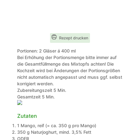
Rezept drucken
Portionen:
2
Gläser á 400 ml
Bei Erhöhung der Portionsmenge bitte immer auf
die Gesamtfüllmenge des Mixtopfs achten! Die
Kochzeit wird bei Änderungen der Portionsgrößen
nicht automatisch angepasst und muss ggf. selbst
korrigiert werden.
Minuten
Zubereitungszeit
5
Min.
Minuten
Gesamtzeit
5
Min.
Zutaten
1
Mango, reif (= ca. 350 g pro Mango)
350
g
Naturjoghurt, mind. 3,5% Fett
ODER