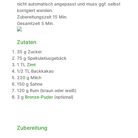
nicht automatisch angepasst und muss ggf. selbst
korrigiert werden.
Minuten
Zubereitungszeit
15
Min.
Minuten
Gesamtzeit
5
Min.
Zutaten
35
g
Zucker
75
g
Spekulatiusgebäck
1
TL
Zimt
1/2
TL
Backkakao
220
g
Milch
150
g
Sahne
120
g
Rum (braun oder weiß)
3
g
Bronze-Puder
(optional)
Zubereitung