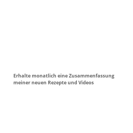
Wenn es heiß ist, dann kommt dieser
Pfirschich-Minz-Eistee wie gerufen. Den
Pfirsich-Minz-Saft habe ich mit Entsaftermodul
von Mixfino für den Thermomix selbst…
Erhalte monatlich eine Zusammenfassung
meiner neuen Rezepte und Videos