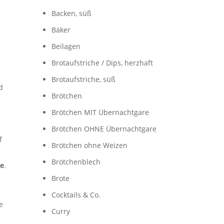
Backen, süß
Bäker
Beilagen
Brotaufstriche / Dips, herzhaft
Brotaufstriche, süß
d
Brötchen
Brötchen MIT Übernachtgare
Brötchen OHNE Übernachtgare
f
Brötchen ohne Weizen
Brötchenblech
ze
.
Brote
Cocktails & Co.
e
Curry