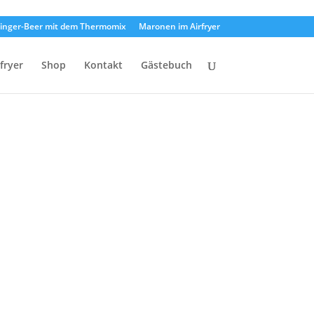
inger-Beer mit dem Thermomix
Maronen im Airfryer
rfryer
Shop
Kontakt
Gästebuch