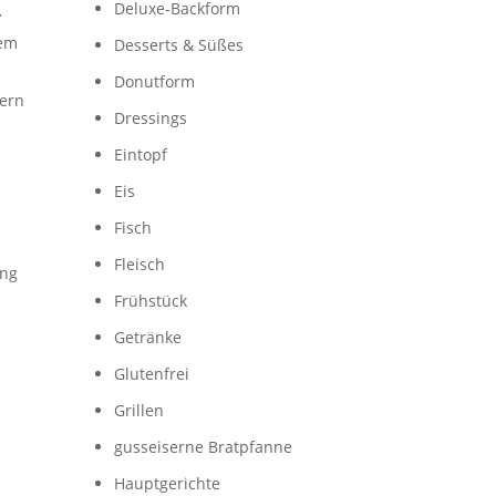
Deluxe-Backform
-
dem
Desserts & Süßes
Donutform
ern
Dressings
Eintopf
Eis
Fisch
Fleisch
ing
Frühstück
Getränke
Glutenfrei
Grillen
gusseiserne Bratpfanne
Hauptgerichte