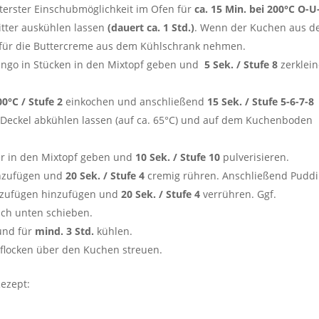
erster Einschubmöglichkeit im Ofen für
ca. 15 Min. bei 200°C O-U
ter auskühlen lassen
(dauert ca. 1 Std.)
. Wenn der Kuchen aus 
 für die Buttercreme aus dem Kühlschrank nehmen.
ango in Stücken in den Mixtopf geben und
5 Sek. / Stufe 8
zerklein
00°C / Stufe 2
einkochen und anschließend
15 Sek. / Stufe 5-6-7-8
 Deckel abkühlen lassen (auf ca. 65°C) und auf dem Kuchenboden
er in den Mixtopf geben und
10 Sek. / Stufe 10
pulverisieren.
inzufügen und
20 Sek. / Stufe 4
cremig rühren. Anschließend Pudd
nzufügen hinzufügen und
20 Sek. / Stufe 4
verrühren. Ggf.
ach unten schieben.
und für
mind. 3 Std.
kühlen.
sflocken über den Kuchen streuen.
ezept: