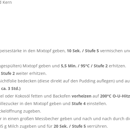
d Kern
Speisestärke in den Mixtopf geben,
10 Sek. / Stufe 5
vermischen un
ungespülten) Mixtopf geben und
5,5 Min. / 95°C / Stufe 2
erhitzen.
 Stufe 2
weiter erhitzen.
sichtfolie bedecken (diese direkt auf den Pudding auflegen) und au
 ca. 3 Std.)
el oder Kokosöl fetten und Backofen
vorheizen
auf
200°C O-U-Hit
nillezucker in den Mixtopf geben und
Stufe 4
einstellen.
eckelöffnung zugeben.
er in einen großen Messbecher geben und nach und nach durch di
35 g Milch zugeben und für
20 Sek. / Stufe 5
verrühren.