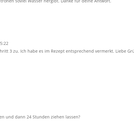
tronen soviel Wasser hergibt. Danke für deine Antwort.
15:22
chritt 3 zu. Ich habe es im Rezept entsprechend vermerkt. Liebe Gr
en und dann 24 Stunden ziehen lassen?