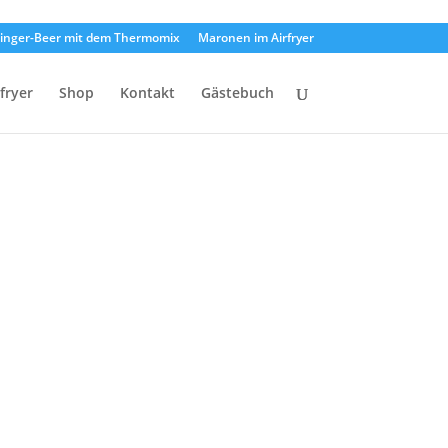
inger-Beer mit dem Thermomix
Maronen im Airfryer
rfryer
Shop
Kontakt
Gästebuch