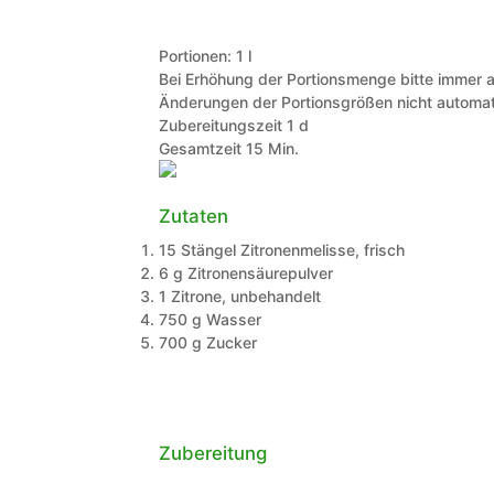
Portionen:
1
l
Bei Erhöhung der Portionsmenge bitte immer a
Änderungen der Portionsgrößen nicht automat
day
Zubereitungszeit
1
d
Minuten
Gesamtzeit
15
Min.
Zutaten
15
Stängel
Zitronenmelisse, frisch
6
g
Zitronensäurepulver
1
Zitrone, unbehandelt
750
g
Wasser
700
g
Zucker
Zubereitung