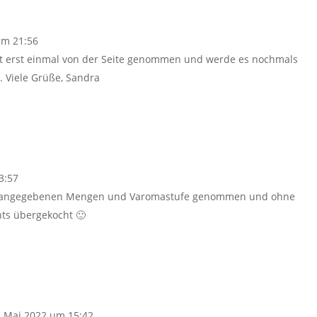
um 21:56
ept erst einmal von der Seite genommen und werde es nochmals
. Viele Grüße, Sandra
3:57
ie angegebenen Mengen und Varomastufe genommen und ohne
chts übergekocht 🙂
. Mai 2022 um 15:42