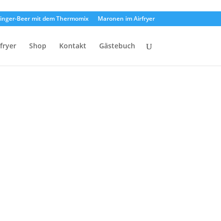
inger-Beer mit dem Thermomix
Maronen im Airfryer
rfryer
Shop
Kontakt
Gästebuch