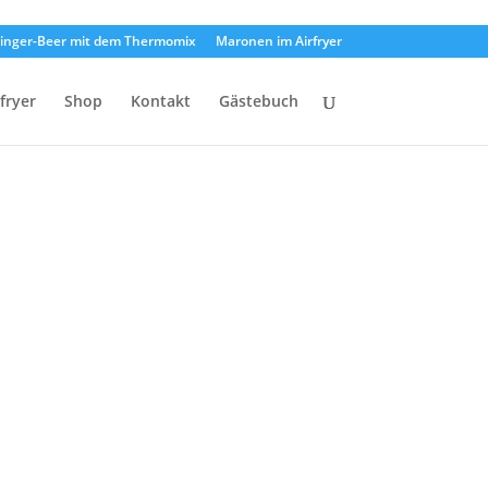
inger-Beer mit dem Thermomix
Maronen im Airfryer
rfryer
Shop
Kontakt
Gästebuch