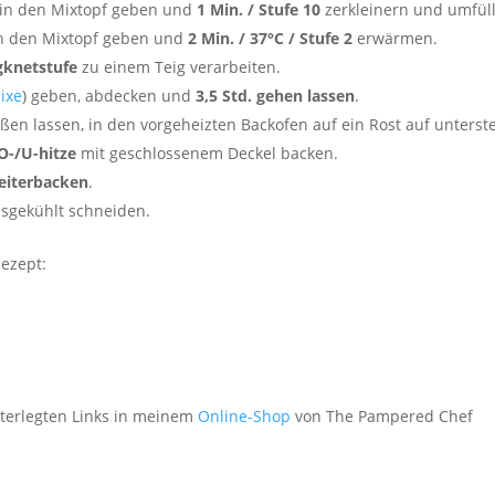
 in den Mixtopf geben und
1 Min. / Stufe 10
zerkleinern und umfül
in den Mixtopf geben und
2 Min. / 37°C / Stufe 2
erwärmen.
igknetstufe
zu einem Teig verarbeiten.
ixe
) geben, abdecken und
3,5 Std. gehen lassen
.
eßen lassen, in den vorgeheizten Backofen auf ein Rost auf unterst
O-/U-hitze
mit geschlossenem Deckel backen.
eiterbacken
.
usgekühlt schneiden.
ezept:
nterlegten Links in meinem
Online-Shop
von The Pampered Chef