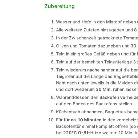
Zubereitung
Wasser und Hefe in den Mixtopf geben
Alle weiteren Zutaten hinzugeben und
8 
In der Zwischenzeit getrocknete Tomaten
Oliven und Tomaten dazugeben und
30 
Teig in ein großes Gefäß geben und für
1
Teig auf der bemehlten Teigunterlage 3 
Teig wiederum nacheinander auf die bem
Teigroller auf die Länge des Baguettebl
Naht nach unten jeweils in die Mulden
und dort wiederum
30 Min
. ruhen lasse
Währenddessen den
Backofen vorheiz
auf den Boden des Backofens stellen.
Küchentuch abnehmen, Baguettes bemeh
Für
für ca. 10 Minuten
in den vorgeheiz
Backofentür einmal komplett öffnen (s
bei
220°C O-/U-Hitze
weitere 10 Min. 