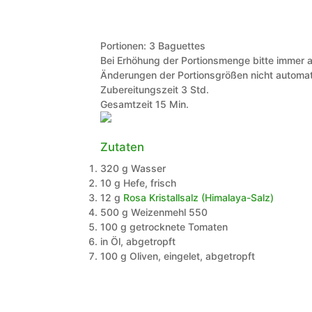
Portionen:
3
Baguettes
Bei Erhöhung der Portionsmenge bitte immer a
Änderungen der Portionsgrößen nicht automat
Stunden
Zubereitungszeit
3
Std.
Minuten
Gesamtzeit
15
Min.
Zutaten
320
g
Wasser
10
g
Hefe, frisch
12
g
Rosa Kristallsalz (Himalaya-Salz)
500
g
Weizenmehl 550
100
g
getrocknete Tomaten
in Öl, abgetropft
100
g
Oliven, eingelet, abgetropft