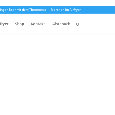
inger-Beer mit dem Thermomix
Maronen im Airfryer
rfryer
Shop
Kontakt
Gästebuch