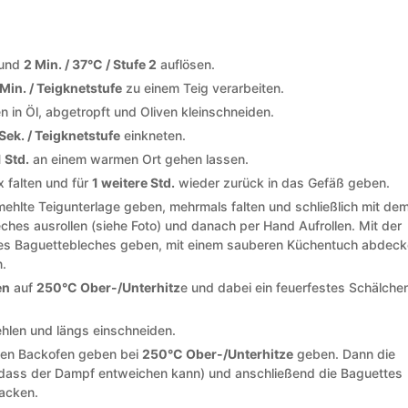
 und
2 Min. / 37°C / Stufe 2
auflösen.
Min. / Teigknetstufe
zu einem Teig verarbeiten.
 in Öl, abgetropft und Oliven kleinschneiden.
Sek. / Teigknetstufe
einkneten.
 Std.
an einem warmen Ort gehen lassen.
x falten und für
1 weitere Std.
wieder zurück in das Gefäß geben.
ehlte Teigunterlage geben, mehrmals falten und schließlich mit de
eches ausrollen (siehe Foto) und danach per Hand Aufrollen. Mit der
 des Baguettebleches geben, mit einem sauberen Küchentuch abdec
n.
en
auf
250°C Ober-/Unterhitz
e und dabei ein feuerfestes Schälche
len und längs einschneiden.
ten Backofen geben bei
250°C Ober-/Unterhitze
geben. Dann die
o dass der Dampf entweichen kann) und anschließend die Baguettes
backen.