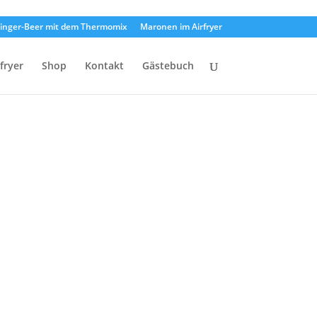
inger-Beer mit dem Thermomix
Maronen im Airfryer
rfryer
Shop
Kontakt
Gästebuch