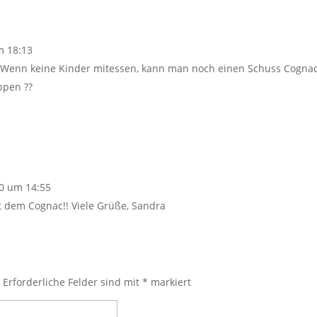
m 18:13
se! Wenn keine Kinder mitessen, kann man noch einen Schuss Cognac
ppen ??
0 um 14:55
it dem Cognac!! Viele Grüße, Sandra
.
Erforderliche Felder sind mit
*
markiert