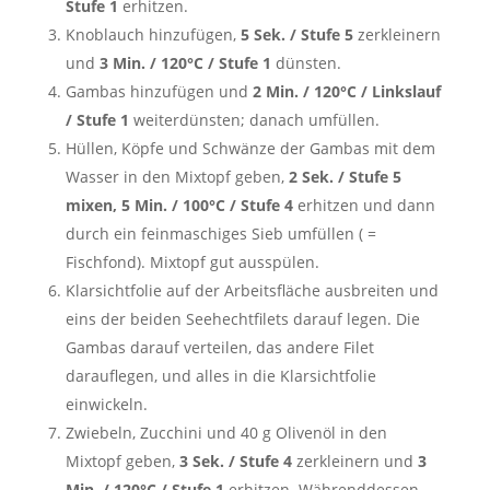
Stufe 1
erhitzen.
Knoblauch hinzufügen,
5 Sek. / Stufe 5
zerkleinern
und
3 Min. / 120°C / Stufe 1
dünsten.
Gambas hinzufügen und
2 Min. / 120°C / Linkslauf
/ Stufe 1
weiterdünsten; danach umfüllen.
Hüllen, Köpfe und Schwänze der Gambas mit dem
Wasser in den Mixtopf geben,
2 Sek. / Stufe 5
mixen, 5 Min. / 100°C / Stufe 4
erhitzen und dann
durch ein feinmaschiges Sieb umfüllen ( =
Fischfond). Mixtopf gut ausspülen.
Klarsichtfolie auf der Arbeitsfläche ausbreiten und
eins der beiden Seehechtfilets darauf legen. Die
Gambas darauf verteilen, das andere Filet
darauflegen, und alles in die Klarsichtfolie
einwickeln.
Zwiebeln, Zucchini und 40 g Olivenöl in den
Mixtopf geben,
3 Sek. / Stufe 4
zerkleinern und
3
Min. / 120°C / Stufe 1
erhitzen. Währenddessen