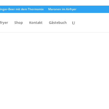
inger-Beer mit dem Thermomix
Maronen im Airfryer
rfryer
Shop
Kontakt
Gästebuch