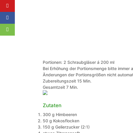
Portionen:
2
Schraubgläser á 200 ml
Bei Erhöhung der Portionsmenge bitte immer a
Änderungen der Portionsgrößen nicht automat
Minuten
Zubereitungszeit
15
Min.
Minuten
Gesamtzeit
7
Min.
Zutaten
300
g
Himbeeren
50
g
Kokosflocken
150
g
Gelierzucker (2:1)