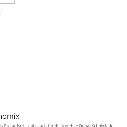
rmomix
ls Brotaufstrich, als auch für die trendige Dubai-Schokolade