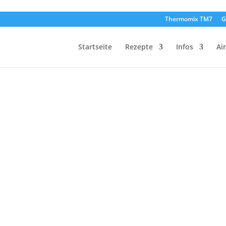
Thermomix TM7
G
Startseite
Rezepte
Infos
Ai
ck aus dem Airfryer ist das erlaubt. Die leckeren Grünkohl-Chips