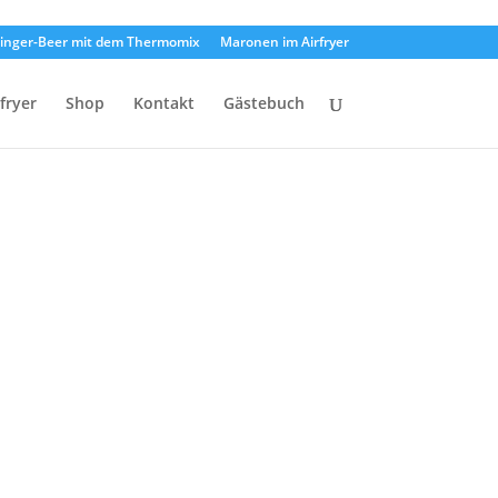
inger-Beer mit dem Thermomix
Maronen im Airfryer
rfryer
Shop
Kontakt
Gästebuch