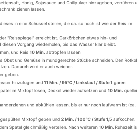
ettensaft, Honig, Sojasauce und Chilipulver hinzugeben, verrühren 
schrank ziehen lassen.
eses in eine Schüssel stellen, die ca. so hoch ist wie der Reis im
der "Reisspiegel" erreicht ist. Garkörbchen etwas hin- und
diesen Vorgang wiederholen, bis das Wasser klar bleibt.
men, und Reis
10 Min.
abtropfen lassen.
 Obst und Gemüse in mundgerechte Stücke schneiden. Den Rotko
alzen. Dadurch wird er auch weicher.
er geben.
Wasser hinzufügen und
11 Min. / 95°C / Linkslauf / Stufe 1
garen.
patel im Mixtopf lösen, Deckel wieder aufsetzen und
10 Min.
quelle
inanderziehen und abkühlen lassen, bis er nur noch laufwarm ist (ca
en gespülten Mixtopf geben und
2 Min. / 100°C / Stufe 1,5
aufkochen.
dem Spatel gleichmäßig verteilen. Nach weiteren
10 Min.
Ruhezeit is