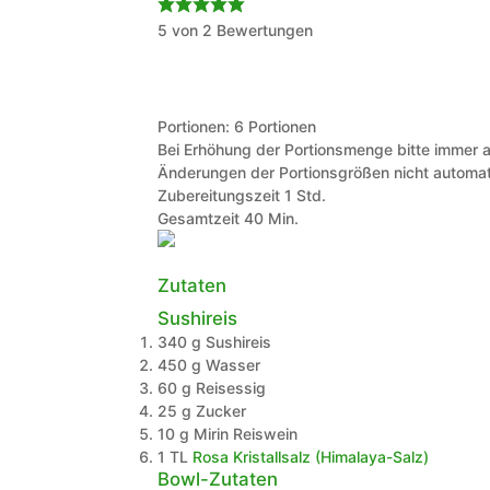
5
von
2
Bewertungen
Portionen:
6
Portionen
Bei Erhöhung der Portionsmenge bitte immer a
Änderungen der Portionsgrößen nicht automat
Stunde
Zubereitungszeit
1
Std.
Minuten
Gesamtzeit
40
Min.
Zutaten
Sushireis
340
g
Sushireis
450
g
Wasser
60
g
Reisessig
25
g
Zucker
10
g
Mirin Reiswein
1
TL
Rosa Kristallsalz (Himalaya-Salz)
Bowl-Zutaten