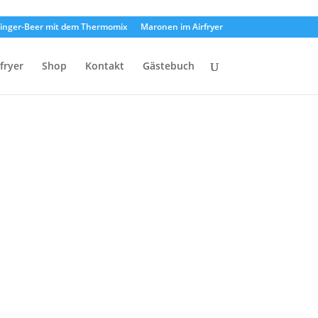
inger-Beer mit dem Thermomix
Maronen im Airfryer
rfryer
Shop
Kontakt
Gästebuch