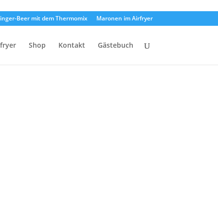
inger-Beer mit dem Thermomix
Maronen im Airfryer
rfryer
Shop
Kontakt
Gästebuch