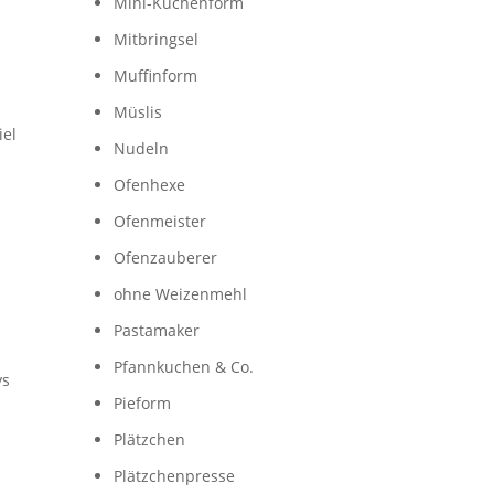
Mini-Kuchenform
Mitbringsel
Muffinform
Müslis
iel
Nudeln
Ofenhexe
Ofenmeister
Ofenzauberer
ohne Weizenmehl
Pastamaker
Pfannkuchen & Co.
ys
Pieform
Plätzchen
Plätzchenpresse