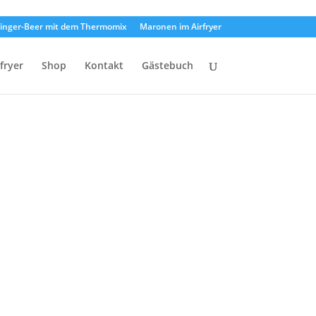
inger-Beer mit dem Thermomix
Maronen im Airfryer
rfryer
Shop
Kontakt
Gästebuch