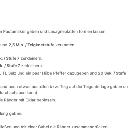
 den Pastamaker geben und Lasagneplatten formen lassen.
n und
2,5 Min. / Teigknetstuf
e verkneten.
k. / Stufe 7
zerkleinern.
k. / Stufe 7
zerkleinern.
k, TL Salz und ein paar Hübe Pfeffer dazugeben und
20 Sek. / Stufe
n und noch etwas ausrollen bzw. Teig auf die Teigunterlage geben u
 durchschauen kann)
e Ränder mit Eiklar bepinseln.
llung geben.
hließen und mit einer Gabel die Ränder zusammendrücken.