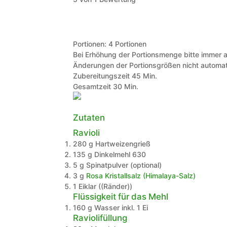
Portionen:
4
Portionen
Bei Erhöhung der Portionsmenge bitte immer a
Änderungen der Portionsgrößen nicht automat
Minuten
Zubereitungszeit
45
Min.
Minuten
Gesamtzeit
30
Min.
Zutaten
Ravioli
280
g
Hartweizengrieß
135
g
Dinkelmehl 630
5
g
Spinatpulver
(optional)
3
g
Rosa Kristallsalz (Himalaya-Salz)
1
Eiklar
((Ränder))
Flüssigkeit für das Mehl
160
g
Wasser inkl. 1 Ei
Raviolifüllung