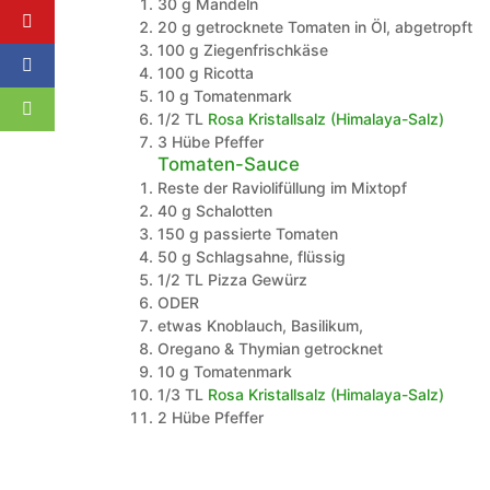
30
g
Mandeln
20
g
getrocknete Tomaten in Öl, abgetropft
100
g
Ziegenfrischkäse
100
g
Ricotta
10
g
Tomatenmark
1/2
TL
Rosa Kristallsalz (Himalaya-Salz)
3
Hübe
Pfeffer
Tomaten-Sauce
Reste der Raviolifüllung im Mixtopf
40
g
Schalotten
150
g
passierte Tomaten
50
g
Schlagsahne, flüssig
1/2
TL
Pizza Gewürz
ODER
etwas Knoblauch, Basilikum,
Oregano & Thymian getrocknet
10
g
Tomatenmark
1/3
TL
Rosa Kristallsalz (Himalaya-Salz)
2
Hübe
Pfeffer