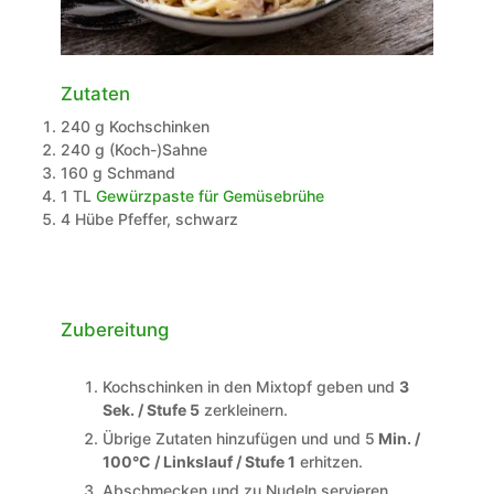
Zutaten
240
g
Kochschinken
240
g
(Koch-)Sahne
160
g
Schmand
1
TL
Gewürzpaste für Gemüsebrühe
4
Hübe
Pfeffer, schwarz
Zubereitung
Kochschinken in den Mixtopf geben und
3
Sek. / Stufe 5
zerkleinern.
Übrige Zutaten hinzufügen und und 5
Min. /
100°C / Linkslauf / Stufe 1
erhitzen.
Abschmecken und zu Nudeln servieren.