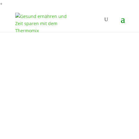
+
Heute habe ich ein Brot mal mit 100%
Emmermehl 1300 gemacht. Oft mische ich ja
mit anderen Mehlen. Aber dieses Mal sollte
nur Emmer rein. Daher fand ich auch den
Namen passend :-).