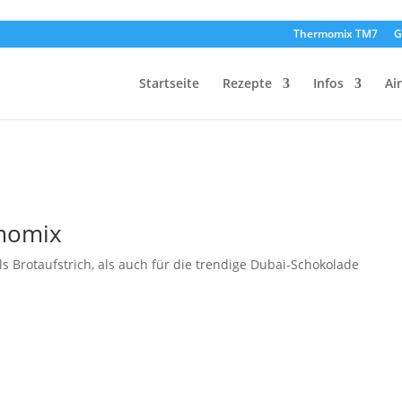
Thermomix TM7
G
Startseite
Rezepte
Infos
Ai
rmomix
ls Brotaufstrich, als auch für die trendige Dubai-Schokolade