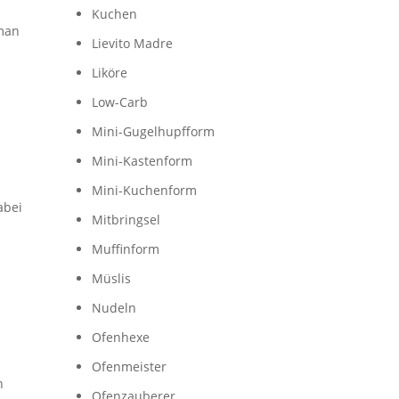
Kuchen
 man
Lievito Madre
Liköre
Low-Carb
Mini-Gugelhupfform
Mini-Kastenform
Mini-Kuchenform
abei
Mitbringsel
Muffinform
Müslis
Nudeln
Ofenhexe
Ofenmeister
n
Ofenzauberer