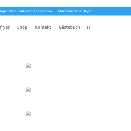
inger-Beer mit dem Thermomix
Maronen im Airfryer
rfryer
Shop
Kontakt
Gästebuch