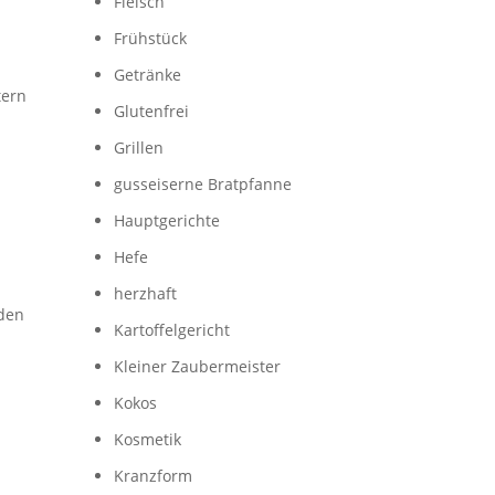
Fleisch
Frühstück
Getränke
tern
Glutenfrei
Grillen
gusseiserne Bratpfanne
Hauptgerichte
Hefe
herzhaft
rden
Kartoffelgericht
Kleiner Zaubermeister
Kokos
Kosmetik
Kranzform